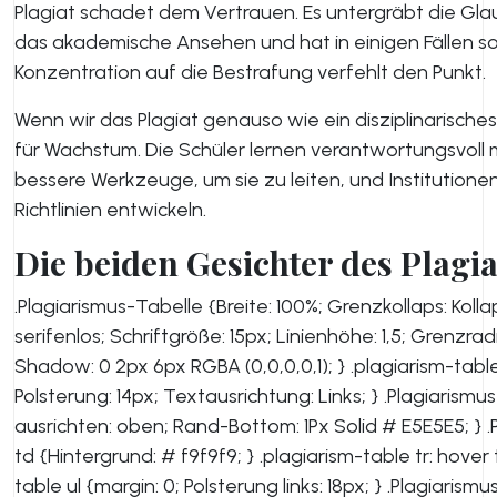
Plagiat schadet dem Vertrauen. Es untergräbt die Gl
das akademische Ansehen und hat in einigen Fällen s
Konzentration auf die Bestrafung verfehlt den Punkt.
Wenn wir das Plagiat genauso wie ein disziplinarisc
für Wachstum. Die Schüler lernen verantwortungsvoll m
bessere Werkzeuge, um sie zu leiten, und Institutione
Richtlinien entwickeln.
Die beiden Gesichter des Plagia
.Plagiarismus-Tabelle {Breite: 100%; Grenzkollaps: Kollap
serifenlos; Schriftgröße: 15px; Linienhöhe: 1,5; Grenzrad
Shadow: 0 2px 6px RGBA (0,0,0,0,1); } .plagiarism-tabl
Polsterung: 14px; Textausrichtung: Links; } .Plagiarismus
ausrichten: oben; Rand-Bottom: 1Px Solid # E5E5E5; } .P
td {Hintergrund: # f9f9f9; } .plagiarism-table tr: hover 
table ul {margin: 0; Polsterung links: 18px; } .Plagiarismu