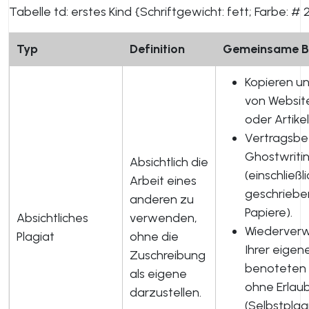
Tabelle td: erstes Kind {Schriftgewicht: fett; Farbe: # 2
Typ
Definition
Gemeinsame Be
Kopieren u
von Websit
oder Artikel
Vertragsbe
Ghostwriti
Absichtlich die
(einschließli
Arbeit eines
geschriebe
anderen zu
Papiere).
Absichtliches
verwenden,
Wiederver
Plagiat
ohne die
Ihrer eigen
Zuschreibung
benoteten 
als eigene
ohne Erlaub
darzustellen.
(Selbstplagi