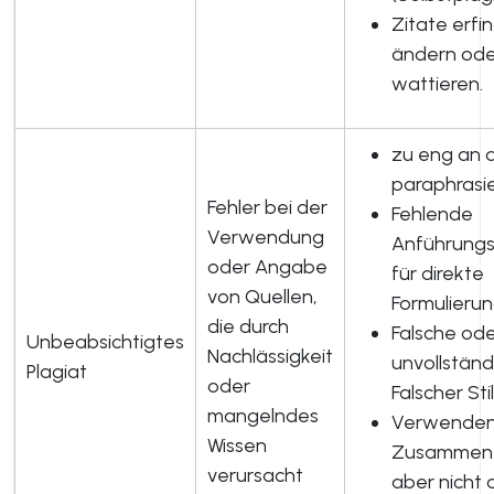
Zitate erfi
ändern ode
wattieren.
zu eng an d
paraphrasie
Fehler bei der
Fehlende
Verwendung
Anführungs
oder Angabe
für direkte
von Quellen,
Formulierun
die durch
Falsche od
Unbeabsichtigtes
Nachlässigkeit
unvollständ
Plagiat
oder
Falscher Stil
mangelndes
Verwenden 
Wissen
Zusammenf
verursacht
aber nicht 