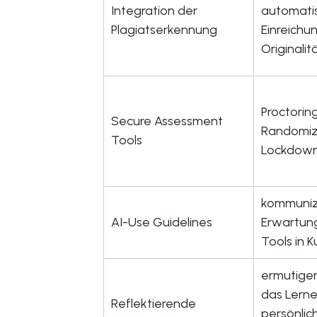
Integration der
automatis
Plagiatserkennung
Einreichu
Originalitä
Proctorin
Secure Assessment
Randomiz
Tools
Lockdown
kommunizi
AI-Use Guidelines
Erwartung
Tools in K
ermutigen
das Lerne
Reflektierende
persönlic