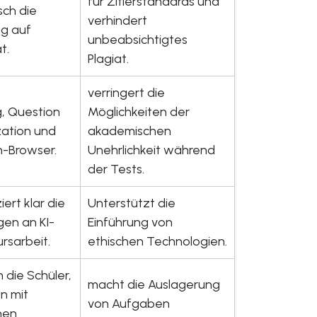
für Zitierstandards und
ch die
verhindert
ng auf
unbeabsichtigtes
t.
Plagiat.
verringert die
g, Question
Möglichkeiten der
ation und
akademischen
-Browser.
Unehrlichkeit während
der Tests.
ert klar die
Unterstützt die
en an KI-
Einführung von
ursarbeit.
ethischen Technologien.
 die Schüler,
macht die Auslagerung
n mit
von Aufgaben
hen