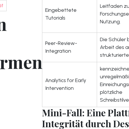
ät
Leitfaden z
Eingebettete
Forschungset
n
Tutorials
Nutzung.
Die Schüler
Peer-Review-
Arbeit des 
Integration
ormen
strukturierte
kennzeichne
unregelmäß
Analytics for Early
Einreichung
Intervention
plötzliche
Schreibstilv
Mini-Fall: Eine Platt
Integrität durch Des