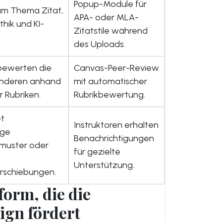
Popup-Module für
um Thema Zitat,
APA- oder MLA-
hik und KI-
Zitatstile während
des Uploads.
 bewerten die
Canvas-Peer-Review
anderen anhand
mit automatischer
r Rubriken.
Rubrikbewertung.
t
Instruktoren erhalten
ige
Benachrichtigungen
smuster oder
für gezielte
Unterstützung.
erschiebungen.
form, die die
ign fördert