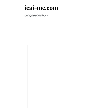
Zum
icai-me.com
Inhalt
springen
blogdescription