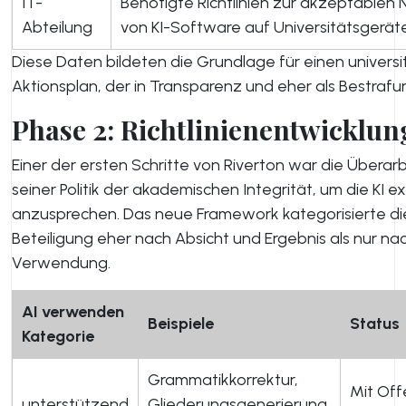
IT-
Benötigte Richtlinien zur akzeptablen
Abteilung
von KI-Software auf Universitätsgerät
Diese Daten bildeten die Grundlage für einen univers
Aktionsplan, der in Transparenz und eher als Bestrafun
Phase 2: Richtlinienentwicklun
Einer der ersten Schritte von Riverton war die Überar
seiner Politik der akademischen Integrität, um die KI exp
anzusprechen. Das neue Framework kategorisierte die
Beteiligung eher nach Absicht und Ergebnis als nur na
Verwendung.
AI verwenden
Beispiele
Status
Kategorie
Grammatikkorrektur,
Mit Of
unterstützend
Gliederungsgenerierung,