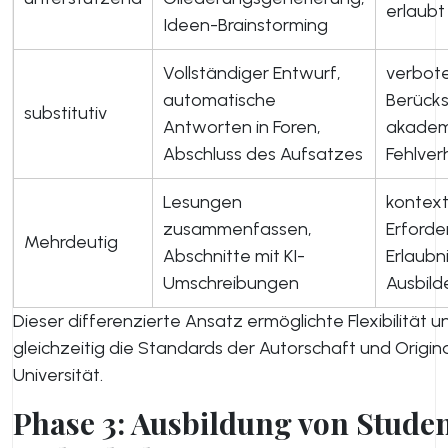
erlaubt
Ideen-Brainstorming
Vollständiger Entwurf,
verbot
automatische
Berücks
substitutiv
Antworten in Foren,
akadem
Abschluss des Aufsatzes
Fehlver
Lesungen
kontex
zusammenfassen,
Erforde
Mehrdeutig
Abschnitte mit KI-
Erlaubn
Umschreibungen
Ausbild
Dieser differenzierte Ansatz ermöglichte Flexibilität u
gleichzeitig die Standards der Autorschaft und Origina
Universität.
Phase 3: Ausbildung von Stude