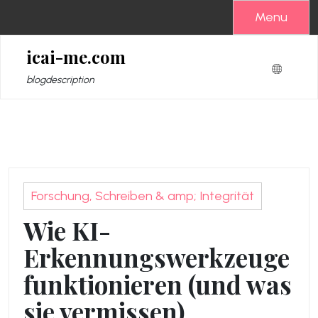
Zum
Menu
Inhalt
springen
icai-me.com
blogdescription
Forschung, Schreiben & amp; Integrität
Wie KI-
Erkennungswerkzeuge
funktionieren (und was
sie vermissen)