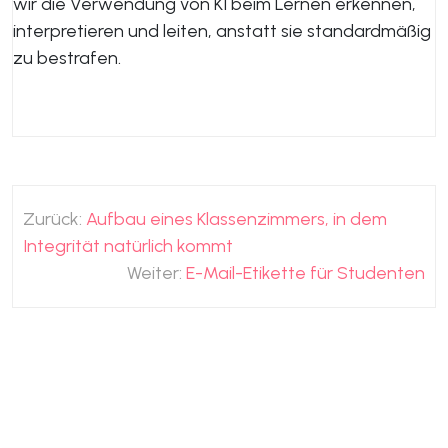
wir die Verwendung von KI beim Lernen erkennen,
interpretieren und leiten, anstatt sie standardmäßig
zu bestrafen.
Beitragsnavigation
Zurück:
Aufbau eines Klassenzimmers, in dem
Integrität natürlich kommt
Weiter:
E-Mail-Etikette für Studenten