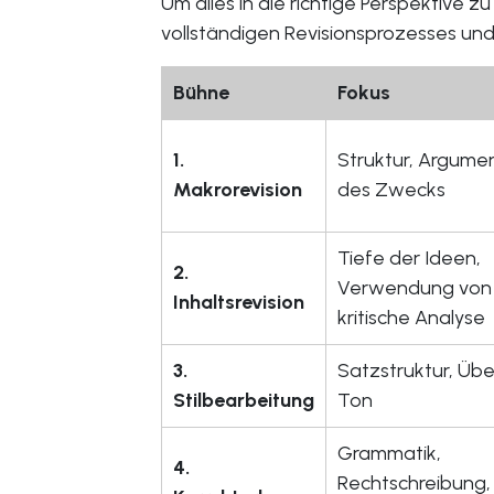
Um alles in die richtige Perspektive z
vollständigen Revisionsprozesses un
Bühne
Fokus
1.
Struktur, Argumen
Makrorevision
des Zwecks
Tiefe der Ideen,
2.
Verwendung von 
Inhaltsrevision
kritische Analyse
3.
Satzstruktur, Üb
Stilbearbeitung
Ton
Grammatik,
4.
Rechtschreibung, 