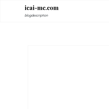
Zum
icai-me.com
Inhalt
springen
blogdescription