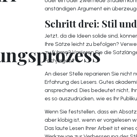
oder ein oder zwei neue Studien kons
anständigen Argument ein überzeu
Schritt drei: Stil un
Jetzt, da die Ideen solide sind, kön
Ihre Sätze leicht zu befolgen? Verw
ungsprozess
zu führen? Variieren Sie die Satzlän
Fachjargon?
An dieser Stelle reparieren Sie nicht
Erfahrung des Lesers. Gutes akademisc
ansprechend. Dies bedeutet nicht, Ih
es so auszudrücken, wie es Ihr Publik
Wenn Sie feststellen, dass ein Absatz 
aber klobig ist, wenn er vorgelesen wi
Das laute Lesen Ihrer Arbeit ist eines
Werkzeuge zur Verbesserung des Stil